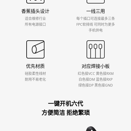
香蕉插头设计
一线三用
适合维修行业
每个插口可连接最多三条
所有电源接口
FPC软排线 可同时为更多
手机供电
优先材质
对应焊接小板
硅胶柔性线材
红色接VCC 黄色接RXM
耐用不易老化
白色接DM 蓝色接RXP
绿色接DP 黑色接GND
一键开机六代
方便简洁 拒绝繁琐