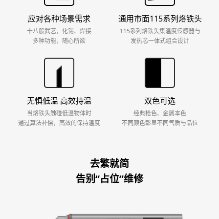
应对各种场景需求
通用市面115系列烙铁头
十八般武艺，化锡、焊接
115系列烙铁头集温度传感器与
多种功能，随心所欲
发热芯一体式组合设计
无惧低温 高效持温
双色可选
当烙铁头触碰低温物体时
经典枪色、金属本色
通过算法补偿，高效的保持温度
不同颜色彰显不同气质与品位
去繁就简
告别“占位”维修