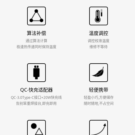
算法补偿
温度调控
通过算法计算
调控校准温度
极速热传递同时保持温度
维修不等待
QC-快充适配器
轻便携带
QC-3.0Type-C接口+20W快充线
轻盈小巧,方便储存
告别笨重焊接台,即充即用
随时随地,不占空间