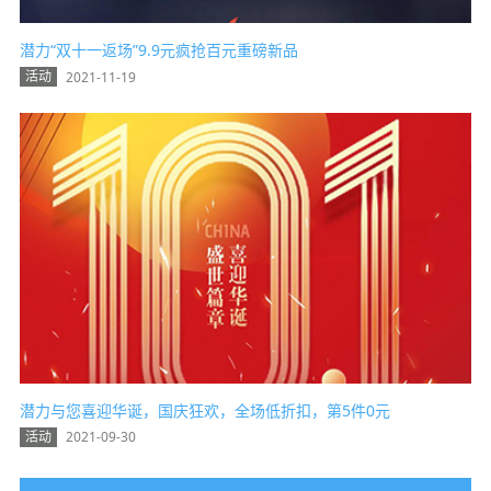
潜力“双十一返场”9.9元疯抢百元重磅新品
活动
2021-11-19
热点
潜力与您喜迎华诞，国庆狂欢，全场低折扣，第5件0元
活动
2021-09-30
热点