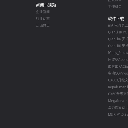
新闻与活动
工作机会
企业新闻
软件下载
行业动态
mAi电流表
活动热点
QianLi IR 
QianLiIR 安
QianLiIR 
ICopy_Plu
阿波罗Apoll
面容IDFAC
电池COPY-
CX60s升级
Repair man i
CX60升级文
MegaIdea（
潜力修复助手V
MIIR_V1.